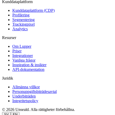
Kunddataplattform
Kunddataplattform (CDP)
Profilering
Segmentering
Trackingpixel
Analytics
Resurser
Om Lupper
Priser
Integrationer
Vanliga frågor
Inspiration & insikter
API-dokumentation
Juridik
Allmänna villkor
Personuppgiftsbiträdesavtal
Underbiträden
Integritetspolicy
© 2026 Unseald. Alla rättigheter förbehållna.
SV
EN