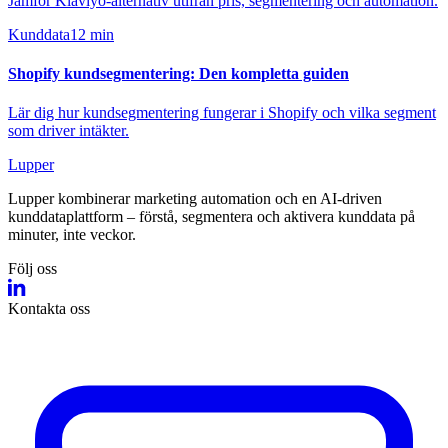
Jämför Klaviyo-alternativ utifrån pris, segmentering och automation.
Kunddata
12 min
Shopify kundsegmentering: Den kompletta guiden
Lär dig hur kundsegmentering fungerar i Shopify och vilka segment
som driver intäkter.
Lupper
Lupper kombinerar marketing automation och en AI‑driven
kunddataplattform – förstå, segmentera och aktivera kunddata på
minuter, inte veckor.
Följ oss
Kontakta oss