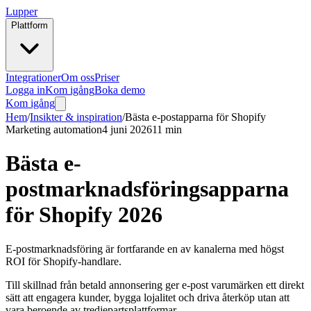
Lupper
Plattform
Integrationer
Om oss
Priser
Logga in
Kom igång
Boka demo
Kom igång
Hem
/
Insikter & inspiration
/
Bästa e-postapparna för Shopify
Marketing automation
4 juni 2026
11 min
Bästa e-
postmarknadsföringsapparna
för Shopify 2026
E-postmarknadsföring är fortfarande en av kanalerna med högst
ROI för Shopify-handlare.
Till skillnad från betald annonsering ger e-post varumärken ett direkt
sätt att engagera kunder, bygga lojalitet och driva återköp utan att
vara beroende av tredjepartsplattformar.