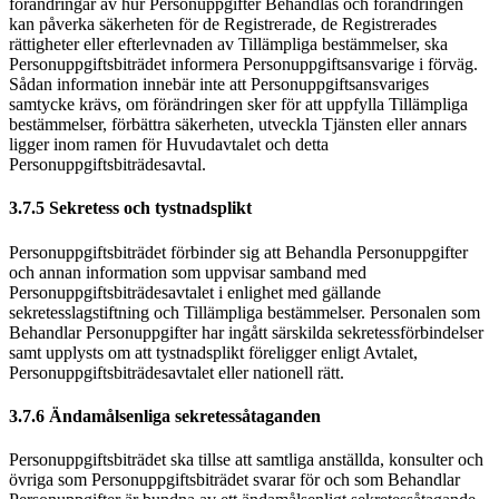
förändringar av hur Personuppgifter Behandlas och förändringen
kan påverka säkerheten för de Registrerade, de Registrerades
rättigheter eller efterlevnaden av Tillämpliga bestämmelser, ska
Personuppgiftsbiträdet informera Personuppgiftsansvarige i förväg.
Sådan information innebär inte att Personuppgiftsansvariges
samtycke krävs, om förändringen sker för att uppfylla Tillämpliga
bestämmelser, förbättra säkerheten, utveckla Tjänsten eller annars
ligger inom ramen för Huvudavtalet och detta
Personuppgiftsbiträdesavtal.
3.7.5 Sekretess och tystnadsplikt
Personuppgiftsbiträdet förbinder sig att Behandla Personuppgifter
och annan information som uppvisar samband med
Personuppgiftsbiträdesavtalet i enlighet med gällande
sekretesslagstiftning och Tillämpliga bestämmelser. Personalen som
Behandlar Personuppgifter har ingått särskilda sekretessförbindelser
samt upplysts om att tystnadsplikt föreligger enligt Avtalet,
Personuppgiftsbiträdesavtalet eller nationell rätt.
3.7.6 Ändamålsenliga sekretessåtaganden
Personuppgiftsbiträdet ska tillse att samtliga anställda, konsulter och
övriga som Personuppgiftsbiträdet svarar för och som Behandlar