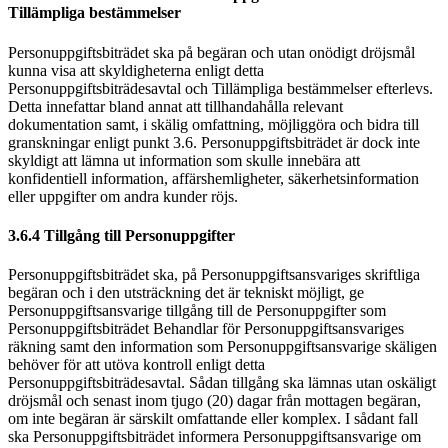
Tillämpliga bestämmelser
Personuppgiftsbiträdet ska på begäran och utan onödigt dröjsmål
kunna visa att skyldigheterna enligt detta
Personuppgiftsbiträdesavtal och Tillämpliga bestämmelser efterlevs.
Detta innefattar bland annat att tillhandahålla relevant
dokumentation samt, i skälig omfattning, möjliggöra och bidra till
granskningar enligt punkt 3.6. Personuppgiftsbiträdet är dock inte
skyldigt att lämna ut information som skulle innebära att
konfidentiell information, affärshemligheter, säkerhetsinformation
eller uppgifter om andra kunder röjs.
3.6.4 Tillgång till Personuppgifter
Personuppgiftsbiträdet ska, på Personuppgiftsansvariges skriftliga
begäran och i den utsträckning det är tekniskt möjligt, ge
Personuppgiftsansvarige tillgång till de Personuppgifter som
Personuppgiftsbiträdet Behandlar för Personuppgiftsansvariges
räkning samt den information som Personuppgiftsansvarige skäligen
behöver för att utöva kontroll enligt detta
Personuppgiftsbiträdesavtal. Sådan tillgång ska lämnas utan oskäligt
dröjsmål och senast inom tjugo (20) dagar från mottagen begäran,
om inte begäran är särskilt omfattande eller komplex. I sådant fall
ska Personuppgiftsbiträdet informera Personuppgiftsansvarige om