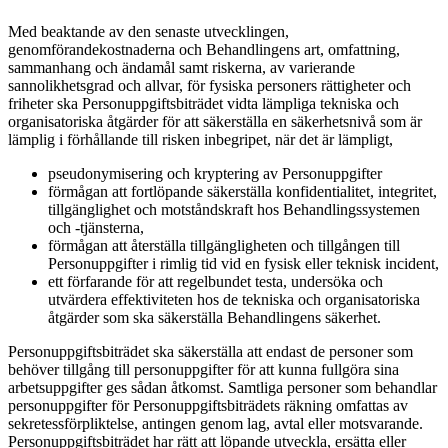
Med beaktande av den senaste utvecklingen,
genomförandekostnaderna och Behandlingens art, omfattning,
sammanhang och ändamål samt riskerna, av varierande
sannolikhetsgrad och allvar, för fysiska personers rättigheter och
friheter ska Personuppgiftsbiträdet vidta lämpliga tekniska och
organisatoriska åtgärder för att säkerställa en säkerhetsnivå som är
lämplig i förhållande till risken inbegripet, när det är lämpligt,
pseudonymisering och kryptering av Personuppgifter
förmågan att fortlöpande säkerställa konfidentialitet, integritet,
tillgänglighet och motståndskraft hos Behandlingssystemen
och -tjänsterna,
förmågan att återställa tillgängligheten och tillgången till
Personuppgifter i rimlig tid vid en fysisk eller teknisk incident,
ett förfarande för att regelbundet testa, undersöka och
utvärdera effektiviteten hos de tekniska och organisatoriska
åtgärder som ska säkerställa Behandlingens säkerhet.
Personuppgiftsbiträdet ska säkerställa att endast de personer som
behöver tillgång till personuppgifter för att kunna fullgöra sina
arbetsuppgifter ges sådan åtkomst. Samtliga personer som behandlar
personuppgifter för Personuppgiftsbiträdets räkning omfattas av
sekretessförpliktelse, antingen genom lag, avtal eller motsvarande.
Personuppgiftsbiträdet har rätt att löpande utveckla, ersätta eller