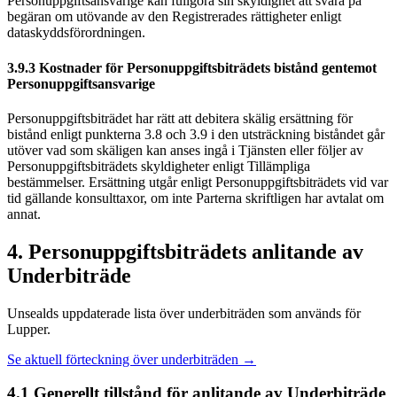
Personuppgiftsansvarige kan fullgöra sin skyldighet att svara på
begäran om utövande av den Registrerades rättigheter enligt
dataskyddsförordningen.
3.9.3 Kostnader för Personuppgiftsbiträdets bistånd gentemot
Personuppgiftsansvarige
Personuppgiftsbiträdet har rätt att debitera skälig ersättning för
bistånd enligt punkterna 3.8 och 3.9 i den utsträckning biståndet går
utöver vad som skäligen kan anses ingå i Tjänsten eller följer av
Personuppgiftsbiträdets skyldigheter enligt Tillämpliga
bestämmelser. Ersättning utgår enligt Personuppgiftsbiträdets vid var
tid gällande konsulttaxor, om inte Parterna skriftligen har avtalat om
annat.
4. Personuppgiftsbiträdets anlitande av
Underbiträde
Unsealds uppdaterade lista över underbiträden som används för
Lupper.
Se aktuell förteckning över underbiträden
→
4.1 Generellt tillstånd för anlitande av Underbiträde