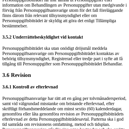
information om Behandlingen av Personuppgifter utan medgivande i
förväg från Personuppgiftsansvarige utom för det fall föreläggande
finns därom från relevant tillsynsmyndighet eller om
Personuppgiftsbiträdet är skyldig att göra det enligt Tillämpliga
bestämmelser.
3.5.2 Underrättelseskyldighet vid kontakt
Personuppgiftsbiträdet ska utan onödigt dröjsmål meddela
Personuppgiftsansvarige om Personuppgiftsbiträdet kontaktas av
behörig tillsynsmyndighet, Registrerad eller tredje part i syfte att få
tillgång till Personuppgifter som Personuppgiftsbiträdet Behandlar.
3.6 Revision
3.6.1 Kontroll av efterlevnad
Personuppgiftsansvarige har rätt att en gång per tolvmånadersperiod,
samt vid välgrundad misstanke om bristande efterlevnad, efter
skriftligt förhandsmeddelande om minst sextio (60) kalenderdagar,
genomföra eller låta genomföra revision av Personuppgiftsbiträdets
efterlevnad av detta Personuppgiftsbiträdesavtal. Parterna ska i god
tid samråda om revisionens omfattning, metod och tidsplan.