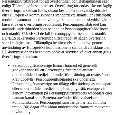
Personuppgiftsbiträdet för att överföringen och Behandlingen sker
enligt Tillämpliga bestämmelser. Överföring får endast ske om laglig
överföringsmekanism finns, såsom beslut om adekvat skyddsnivå
eller Europeiska kommissionens standardavtalsklausuler i tillämplig
modul tillsammans med nödvändiga kompletterande skyddsåtgärder
baserat på en överföringsbedömning. Personuppgiftsbiträdet kan
använda underbiträden som behandlar Personuppgifter både inom
och utanför EU/EES. I de fall Personuppgifter behandlas utanför
EU/EES säkerställer Personuppgiftsbiträdet att sådan överföring
sker i enlighet med Tillämpliga bestämmelser, inklusive genom
användning av Europeiska kommissionens standardavtalsklausuler,
EU-kommissionens beslut om adekvat skyddsnivå eller annan giltig
överföringsmekanism.
Personuppgiftsansvarige lämnar härmed ett generellt
godkännande till att Personuppgiftsbiträdet anlitar
underbiträden i tredjeland under förutsättning att ovanstående
krav uppfylls. Personuppgiftsbiträdet ska underrätta
Personuppgiftsansvarige om tillägg eller ändring av mottagare
eller underbiträde i tredjeland på lämpligt sätt, exempelvis
genom information på Personuppgiftsbiträdets webbplats eller
i annan kanal som Parterna använder för avtalsrelaterad
kommunikation. Personuppgiftsansvarige har rätt att inom
trettio (30) dagar från sådan underrättelse framföra motiverad
invändning.