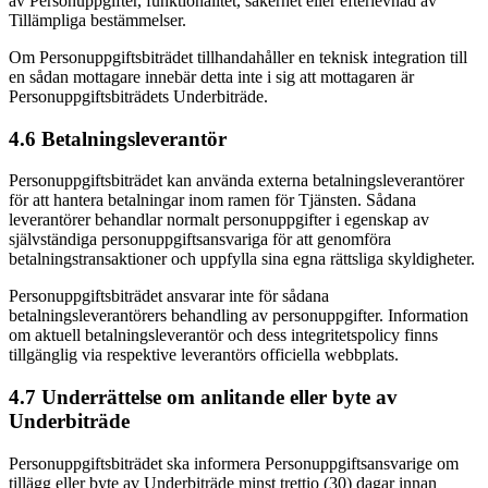
av Personuppgifter, funktionalitet, säkerhet eller efterlevnad av
Tillämpliga bestämmelser.
Om Personuppgiftsbiträdet tillhandahåller en teknisk integration till
en sådan mottagare innebär detta inte i sig att mottagaren är
Personuppgiftsbiträdets Underbiträde.
4.6 Betalningsleverantör
Personuppgiftsbiträdet kan använda externa betalningsleverantörer
för att hantera betalningar inom ramen för Tjänsten. Sådana
leverantörer behandlar normalt personuppgifter i egenskap av
självständiga personuppgiftsansvariga för att genomföra
betalningstransaktioner och uppfylla sina egna rättsliga skyldigheter.
Personuppgiftsbiträdet ansvarar inte för sådana
betalningsleverantörers behandling av personuppgifter. Information
om aktuell betalningsleverantör och dess integritetspolicy finns
tillgänglig via respektive leverantörs officiella webbplats.
4.7 Underrättelse om anlitande eller byte av
Underbiträde
Personuppgiftsbiträdet ska informera Personuppgiftsansvarige om
tillägg eller byte av Underbiträde minst trettio (30) dagar innan