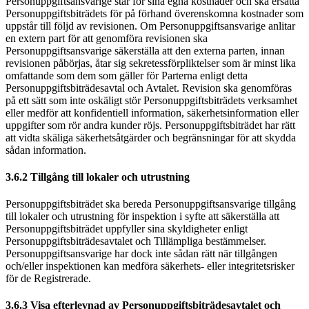
Personuppgiftsansvarige står för sina egna kostnader och ska ersätta
Personuppgiftsbiträdets för på förhand överenskomna kostnader som
uppstår till följd av revisionen. Om Personuppgiftsansvarige anlitar
en extern part för att genomföra revisionen ska
Personuppgiftsansvarige säkerställa att den externa parten, innan
revisionen påbörjas, åtar sig sekretessförpliktelser som är minst lika
omfattande som dem som gäller för Parterna enligt detta
Personuppgiftsbiträdesavtal och Avtalet. Revision ska genomföras
på ett sätt som inte oskäligt stör Personuppgiftsbiträdets verksamhet
eller medför att konfidentiell information, säkerhetsinformation eller
uppgifter som rör andra kunder röjs. Personuppgiftsbiträdet har rätt
att vidta skäliga säkerhetsåtgärder och begränsningar för att skydda
sådan information.
3.6.2 Tillgång till lokaler och utrustning
Personuppgiftsbiträdet ska bereda Personuppgiftsansvarige tillgång
till lokaler och utrustning för inspektion i syfte att säkerställa att
Personuppgiftsbiträdet uppfyller sina skyldigheter enligt
Personuppgiftsbiträdesavtalet och Tillämpliga bestämmelser.
Personuppgiftsansvarige har dock inte sådan rätt när tillgången
och/eller inspektionen kan medföra säkerhets- eller integritetsrisker
för de Registrerade.
3.6.3 Visa efterlevnad av Personuppgiftsbiträdesavtalet och