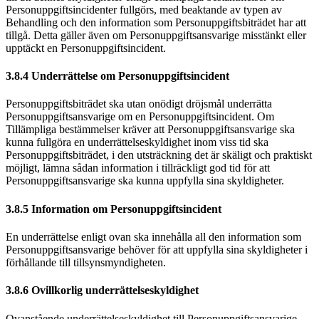
Personuppgiftsincidenter fullgörs, med beaktande av typen av
Behandling och den information som Personuppgiftsbiträdet har att
tillgå. Detta gäller även om Personuppgiftsansvarige misstänkt eller
upptäckt en Personuppgiftsincident.
3.8.4 Underrättelse om Personuppgiftsincident
Personuppgiftsbiträdet ska utan onödigt dröjsmål underrätta
Personuppgiftsansvarige om en Personuppgiftsincident. Om
Tillämpliga bestämmelser kräver att Personuppgiftsansvarige ska
kunna fullgöra en underrättelseskyldighet inom viss tid ska
Personuppgiftsbiträdet, i den utsträckning det är skäligt och praktiskt
möjligt, lämna sådan information i tillräckligt god tid för att
Personuppgiftsansvarige ska kunna uppfylla sina skyldigheter.
3.8.5 Information om Personuppgiftsincident
En underrättelse enligt ovan ska innehålla all den information som
Personuppgiftsansvarige behöver för att uppfylla sina skyldigheter i
förhållande till tillsynsmyndigheten.
3.8.6 Ovillkorlig underrättelseskyldighet
Ovanstående underrättelseskyldighet till Personuppgiftsansvarige