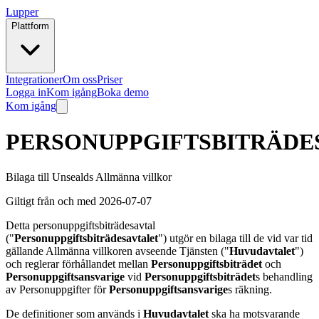
Lupper
Plattform
Integrationer
Om oss
Priser
Logga in
Kom igång
Boka demo
Kom igång
PERSONUPPGIFTSBITRÄDE
Bilaga till Unsealds Allmänna villkor
Giltigt från och med 2026-07-07
Detta personuppgiftsbiträdesavtal
("
Personuppgiftsbiträdesavtalet
") utgör en bilaga till de vid var tid
gällande Allmänna villkoren avseende Tjänsten ("
Huvudavtalet
")
och reglerar förhållandet mellan
Personuppgiftsbiträdet
och
Personuppgiftsansvarige
vid
Personuppgiftsbiträdet
s behandling
av Personuppgifter för
Personuppgiftsansvarige
s räkning.
De definitioner som används i
Huvudavtalet
ska ha motsvarande