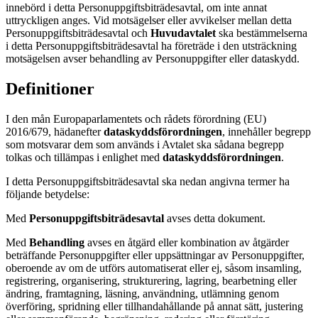
innebörd i detta Personuppgiftsbiträdesavtal, om inte annat
uttryckligen anges. Vid motsägelser eller avvikelser mellan detta
Personuppgiftsbiträdesavtal och
Huvudavtalet
ska bestämmelserna
i detta Personuppgiftsbiträdesavtal ha företräde i den utsträckning
motsägelsen avser behandling av Personuppgifter eller dataskydd.
Definitioner
I den mån Europaparlamentets och rådets förordning (EU)
2016/679, hädanefter
dataskyddsförordningen
, innehåller begrepp
som motsvarar dem som används i Avtalet ska sådana begrepp
tolkas och tillämpas i enlighet med
dataskyddsförordningen
.
I detta Personuppgiftsbiträdesavtal ska nedan angivna termer ha
följande betydelse:
Med
Personuppgiftsbiträdesavtal
avses detta dokument.
Med
Behandling
avses en åtgärd eller kombination av åtgärder
beträffande Personuppgifter eller uppsättningar av Personuppgifter,
oberoende av om de utförs automatiserat eller ej, såsom insamling,
registrering, organisering, strukturering, lagring, bearbetning eller
ändring, framtagning, läsning, användning, utlämning genom
överföring, spridning eller tillhandahållande på annat sätt, justering