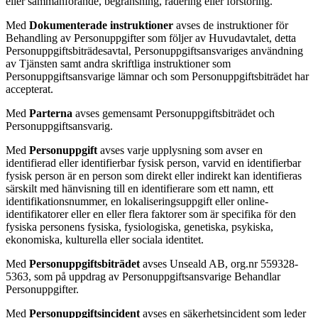
eller sammanförande, begränsning, radering eller förstöring.
Med
Dokumenterade instruktioner
avses de instruktioner för
Behandling av Personuppgifter som följer av Huvudavtalet, detta
Personuppgiftsbiträdesavtal, Personuppgiftsansvariges användning
av Tjänsten samt andra skriftliga instruktioner som
Personuppgiftsansvarige lämnar och som Personuppgiftsbiträdet har
accepterat.
Med
Parterna
avses gemensamt Personuppgiftsbiträdet och
Personuppgiftsansvarig.
Med
Personuppgift
avses varje upplysning som avser en
identifierad eller identifierbar fysisk person, varvid en identifierbar
fysisk person är en person som direkt eller indirekt kan identifieras
särskilt med hänvisning till en identifierare som ett namn, ett
identifikationsnummer, en lokaliseringsuppgift eller online-
identifikatorer eller en eller flera faktorer som är specifika för den
fysiska personens fysiska, fysiologiska, genetiska, psykiska,
ekonomiska, kulturella eller sociala identitet.
Med
Personuppgiftsbiträdet
avses Unseald AB, org.nr 559328-
5363, som på uppdrag av Personuppgiftsansvarige Behandlar
Personuppgifter.
Med
Personuppgiftsincident
avses en säkerhetsincident som leder