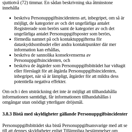
sjuttiotvå (72) timmar. En sådan beskrivning ska åtminstone
innehålla
beskriva Personuppgiftsincidentens art, inbegripet, om så är
möjligt, de kategorier av och det ungefärliga antalet
Registrerade som berörs samt de kategorier av och det
ungefärliga antalet Personuppgiftsposter som berörs,
förmedla namnet på och kontaktuppgifterna för
dataskyddsombudet eller andra kontaktpunkter där mer
information kan erhållas,
beskriva de sannolika konsekvenserna av
Personuppgiftsincidenten, och
beskriva de åtgärder som Personuppgiftsbiträdet har vidtagit
eller föreslagit för att åtgärda Personuppgiftsincidenten,
inbegripet, när så är lämpligt, åtgärder för att mildra dess
potentiella negativa effekter.
Om och i den utsträckning det inte är möjligt att tillhandahålla
informationen samtidigt, får informationen tillhandahållas i
omgångar utan onödigt ytterligare dröjsmål.
3.8.3 Bistå med skyldigheter gällande Personuppgiftsincidenter
Personuppgiftsbiträdet ska bistå Personuppgiftsansvarige med att se
till att dennes skyldigheter enligt Tillämpliga bestämmelser om