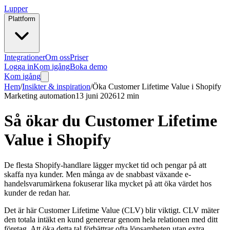
Lupper
Plattform
Integrationer
Om oss
Priser
Logga in
Kom igång
Boka demo
Kom igång
Hem
/
Insikter & inspiration
/
Öka Customer Lifetime Value i Shopify
Marketing automation
13 juni 2026
12 min
Så ökar du Customer Lifetime
Value i Shopify
De flesta Shopify-handlare lägger mycket tid och pengar på att
skaffa nya kunder. Men många av de snabbast växande e-
handelsvarumärkena fokuserar lika mycket på att öka värdet hos
kunder de redan har.
Det är här Customer Lifetime Value (CLV) blir viktigt. CLV mäter
den totala intäkt en kund genererar genom hela relationen med ditt
företag. Att öka detta tal förbättrar ofta lönsamheten utan extra