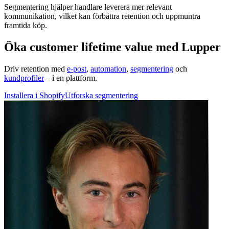
Segmentering hjälper handlare leverera mer relevant
kommunikation, vilket kan förbättra retention och uppmuntra
framtida köp.
Öka customer lifetime value med Lupper
Driv retention med
e-post
,
automation
,
segmentering
och
kundprofiler
– i en plattform.
Installera i Shopify
Utforska segmentering