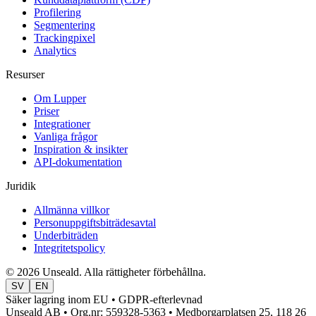
Profilering
Segmentering
Trackingpixel
Analytics
Resurser
Om Lupper
Priser
Integrationer
Vanliga frågor
Inspiration & insikter
API-dokumentation
Juridik
Allmänna villkor
Personuppgiftsbiträdesavtal
Underbiträden
Integritetspolicy
© 2026 Unseald. Alla rättigheter förbehållna.
SV
EN
Säker lagring inom EU • GDPR-efterlevnad
Unseald AB • Org.nr: 559328-5363 • Medborgarplatsen 25, 118 26