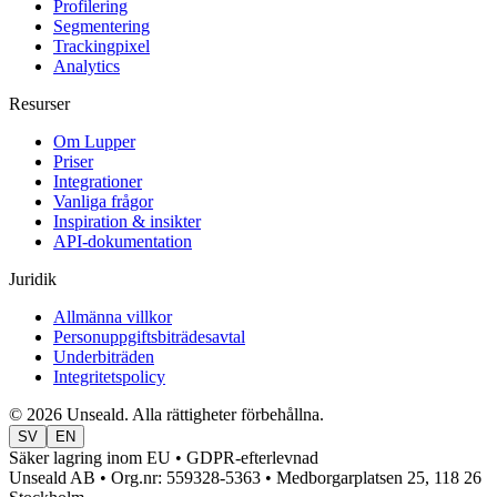
Profilering
Segmentering
Trackingpixel
Analytics
Resurser
Om Lupper
Priser
Integrationer
Vanliga frågor
Inspiration & insikter
API-dokumentation
Juridik
Allmänna villkor
Personuppgiftsbiträdesavtal
Underbiträden
Integritetspolicy
© 2026 Unseald. Alla rättigheter förbehållna.
SV
EN
Säker lagring inom EU • GDPR-efterlevnad
Unseald AB • Org.nr: 559328-5363 • Medborgarplatsen 25, 118 26