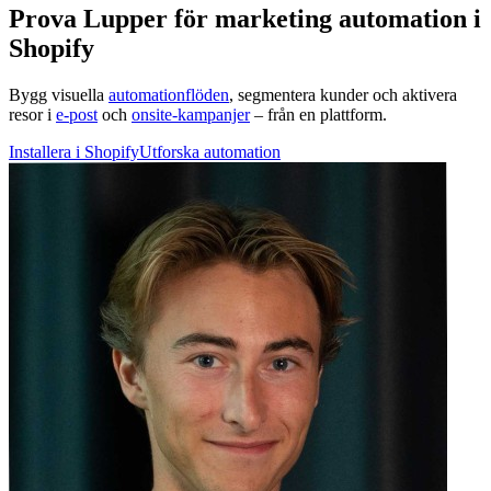
Prova Lupper för marketing automation i
Shopify
Bygg visuella
automationflöden
, segmentera kunder och aktivera
resor i
e-post
och
onsite-kampanjer
– från en plattform.
Installera i Shopify
Utforska automation