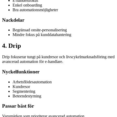
E-handelsfokus
Enkel onboarding
Bra automationsmöjligheter
Nackdelar
Begränsad onsite-personalisering
Mindre fokus på kunddatahantering
4
.
Drip
Drip fokuserar tungt på kundresor och livscykelmarknadsföring med
avancerad automation för e-handlare.
Nyckelfunktioner
Arbetsflödesautomation
Kundresor
Segmentering
Beteendestyrning
Passar bäst för
Varumärken som prioriterar avancerad automation.