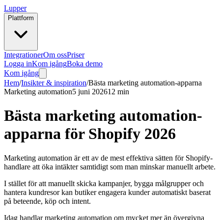
Lupper
Plattform
Integrationer
Om oss
Priser
Logga in
Kom igång
Boka demo
Kom igång
Hem
/
Insikter & inspiration
/
Bästa marketing automation-apparna
Marketing automation
5 juni 2026
12 min
Bästa marketing automation-
apparna för Shopify 2026
Marketing automation är ett av de mest effektiva sätten för Shopify-
handlare att öka intäkter samtidigt som man minskar manuellt arbete.
I stället för att manuellt skicka kampanjer, bygga målgrupper och
hantera kundresor kan butiker engagera kunder automatiskt baserat
på beteende, köp och intent.
Idag handlar marketing automation om mycket mer än övergivna